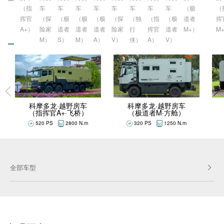
（指
车
车
车
车
车
车
车
车
（极
（
挥官
（探
（极
（极
（极
（探
（独
（指
（极
道者
挥
A+）
险家
道者
道者
道者
险家
行
挥官
道者
M+）
M
M）
S）
M）
A）
V）
侠）
A）
V）
科摩多龙·越野房车
科摩多龙·越野房车
（极道者M·方舱）
（指挥官A+·飞桥）
320 PS
1250 N.m
520 PS
2800 N.m
全部车型