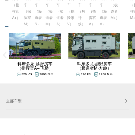
（指
车
车
车
车
车
车
车
车
（极
（
挥官
（探
（极
（极
（极
（探
（独
（指
（极
道者
挥
A+）
险家
道者
道者
道者
险家
行
挥官
道者
M+）
M
M）
S）
M）
A）
V）
侠）
A）
V）
科摩多龙·越野房车
科摩多龙·越野房车
（极道者M·方舱）
（指挥官A+·飞桥）
320 PS
1250 N.m
520 PS
2800 N.m
全部车型