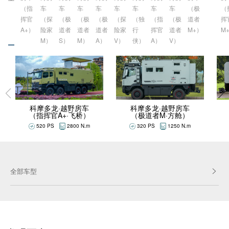
（指
车
车
车
车
车
车
车
车
（极
（
挥官
（探
（极
（极
（极
（探
（独
（指
（极
道者
挥
A+）
险家
道者
道者
道者
险家
行
挥官
道者
M+）
M
M）
S）
M）
A）
V）
侠）
A）
V）
科摩多龙·越野房车
科摩多龙·越野房车
（极道者M·方舱）
（指挥官A+·飞桥）
320 PS
1250 N.m
520 PS
2800 N.m
全部车型